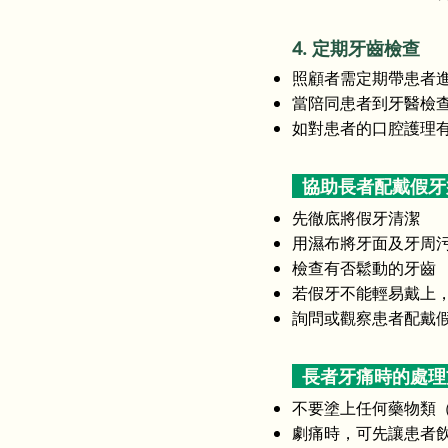
4. 定期牙齒檢查
照顧者需定期帶患者
當陪同患者到牙醫檢
如對患者的口腔護理
協助長者配戴假
先徹底將假牙清潔
用濕布將牙面及牙周
檢查有否鬆動的牙齒
若假牙不能輕易戴上
詢問或觀察患者配戴
長者牙痛時的處
不要塗上任何藥物類
劇痛時，可先讓患者