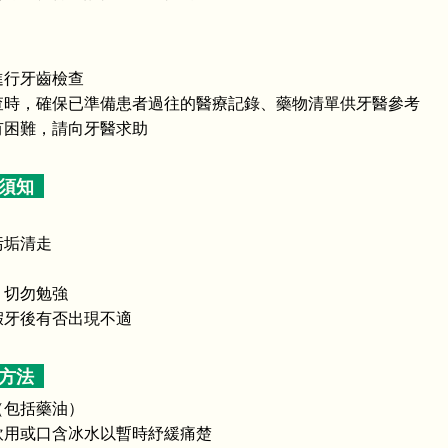
進行牙齒檢查
查時，確保已準備患者過往的醫療記錄、藥物清單供牙醫參考
有困難，請向牙醫求助
牙須知
污垢清走
，切勿勉強
假牙後有否出現不適
理方法
（包括藥油）
飲用或口含冰水以暫時紓緩痛楚