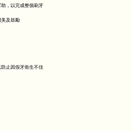
幫助，以完成整個刷牙
讚美及鼓勵
以防止因假牙衛生不佳