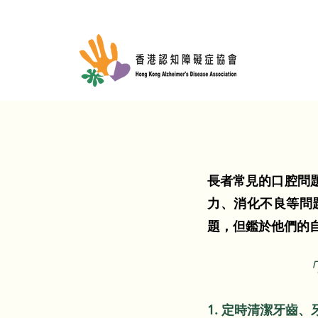
長者常見的口腔問
力、消化不良等問
題，但鑑於他們的
「
1.
定時清潔牙齒、