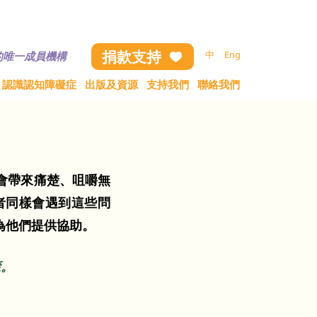
載本網頁資料 (包括圖片及文字)，請與我們聯絡
捐款支持
中
Eng
的唯一成員機構
認識認知障礙症
出版及資源
支持我們
聯絡我們
會帶來痛楚、咀嚼無
者同樣會遇到這些問
為他們提供協助。
康。