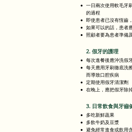
一日兩次使用軟毛牙
的過程
即使患者已沒有恆齒
如果可以的話，患者
照顧者要為患者準備
2. 假牙的護理
每次進餐後應沖洗假
每天應用牙刷徹底洗
而導致口腔疾病
定期使用假牙清潔劑
在晚上，應把假牙除
3. 日常飲食與牙齒
多吃新鮮蔬果
多飲牛奶及豆漿
避免經常進食或飲用