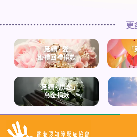
更
「延續 ‧ 愛」
「
婚禮回禮捐款
「延續 ‧ 思念」
帛金捐款