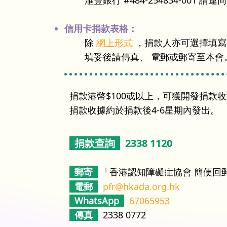
滙豐銀行 #484-254834-001
信用卡捐款表格：
除
網上形式
，捐款人亦可選擇填
填妥後請
傳真、 電郵或郵寄至本會
捐款港幣$100或以上，可獲開發捐款收據
​捐款收據約於捐款後4-6星期內發出。
捐款查詢
2338 1120
郵寄
「香港認知障礙症協會 簡便回郵5
電郵
pfr@hkada.org.hk
WhatsApp
67065953
傳真
2338 0772