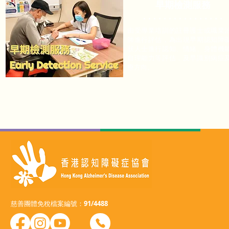
早期檢測服務
· · · · ·
·
· · ·
·
· · ·
·
·
·
由受專業培訓的註冊護士或職業
師進行評估，為出現早期認知障
狀人士進行認知、情緒、身體機
自理能力等評估，及早識別病症
療方向。
慈善團體免稅檔案編號：91/4488