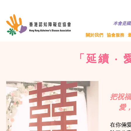
© 香港認知障礙
本會是國
關於我們
協會服務
「延續 ‧ 
把祝福
愛，
在你倆