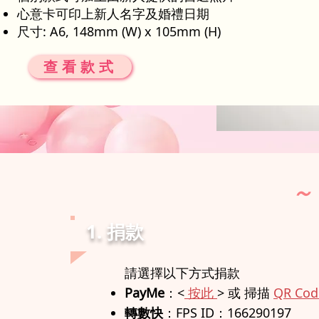
心意卡可印上新人名字及婚禮日期
尺寸: A6, 148mm (W) x 105mm (H)
查看款式
～
1. 捐款
​請選擇以下方式捐款
PayMe
：<
按此
> 或 掃描
QR Cod
轉數快
：FPS ID：166290197