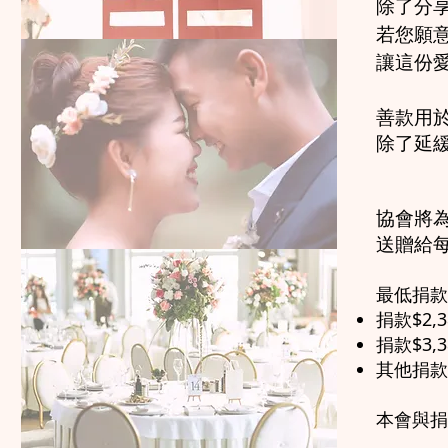
除了分
若您願
讓這份
善款用
除了延
協會將
送贈給
最低捐款
捐款$2
捐款$3
其他捐款
本會與捐