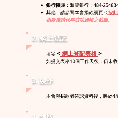
銀行轉賬
：滙豐銀行：484-254834
其他：請參閱本會捐款網頁 <
按
捐款後請保存成功過帳之截圖。
2. 網上登記
<
網上登記表格
>
填妥
如提交表格10個工作天後，仍未收到
3. 製作
本會與捐款者確認資料後，將於4
4. 領取